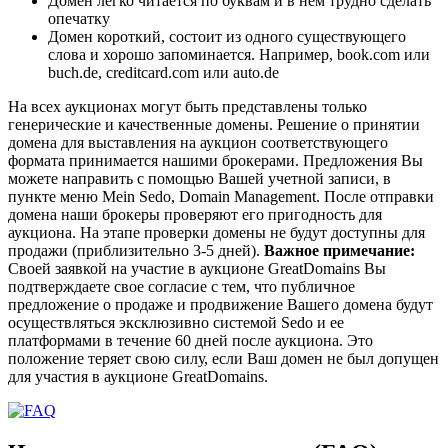
Домен легко читается по буквам и в нем трудно сделать
опечатку
Домен короткий, состоит из одного существующего
слова и хорошо запоминается. Например, book.com или
buch.de, creditcard.com или auto.de
На всех аукционах могут быть представлены только
генерические и качественные домены. Решение о принятии
домена для выставления на аукцион соответствующего
формата принимается нашими брокерами. Предложения Вы
можете направить с помощью Вашей учетной записи, в
пункте меню Mein Sedo, Domain Management. После отправки
домена наши брокеры проверяют его пригодность для
аукциона. На этапе проверки домены не будут доступны для
продажи (приблизительно 3-5 дней).
Важное примечание:
Своей заявкой на участие в аукционе GreatDomains Вы
подтверждаете свое согласие с тем, что публичное
предложение о продаже и продвижение Вашего домена будут
осуществляться эксклюзивно системой Sedo и ее
платформами в течение 60 дней после аукциона. Это
положение теряет свою силу, если Ваш домен не был допущен
для участия в аукционе GreatDomains.