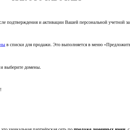
осле подтверждения и активации Вашей персональной учетной з
ены
в списки для продажи. Это выполняется в меню «Предложит
 и выберите домены.
!
 это уникальная партнёрская сеть по
продаже доменных имен
, 