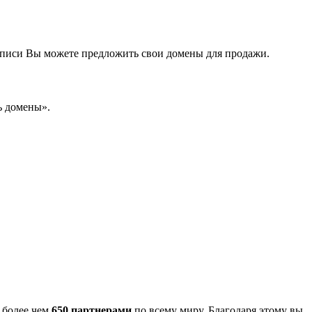
аписи Вы можете предложить свои домены для продажи.
ь домены».
с более чем
650 партнерами
по всему миру. Благодаря этому вы